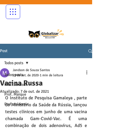
Post
Todos posts
Jandson de Souza Santos
Todos posts
22 de set. de 2020
1 min de leitura
Vacina Russa
Prof. Jandson
Atualizado:
7 de out. de 2021
Prof. Maique
O Instituto de Pesquisa Gamaleya , parte 
Prof. Jaldemir
do Ministério da Saúde da Rússia, lançou 
testes clínicos em junho de uma vacina 
chamada Gam-Covid-Vac. É uma 
combinação de dois adenovírus, Ad5 e 