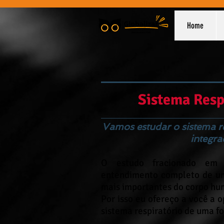
Home
Sistema Resp
Vamos estudar o sistema r
integra
O estudo fracionado em di
entendimento completo de um
mais importantes do corpo h
Por isso eu ofereço a você a 
sistema respiratório de uma f