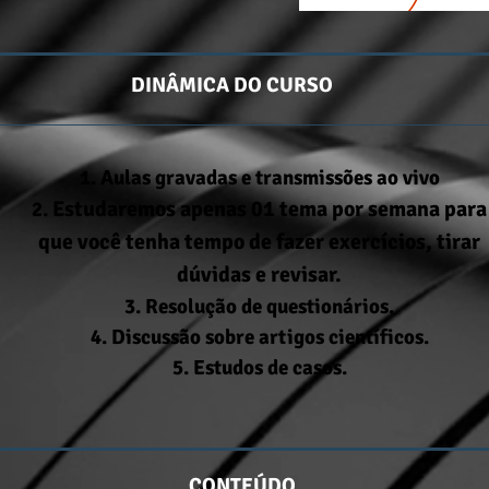
DINÂMICA DO CURSO
Aulas gravadas e transmissões ao vivo
Estudaremos apenas 01 tema por semana para
que você tenha tempo de fazer exercícios, tirar
dúvidas e revisar.
Resolução de questionários.
Discussão sobre artigos científicos.
Estudos de casos.
CONTEÚDO