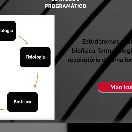
PROGRAMÁTICO
Estudaremos a ana
biofísica, farmacolog
respiratório de uma f
Matricul