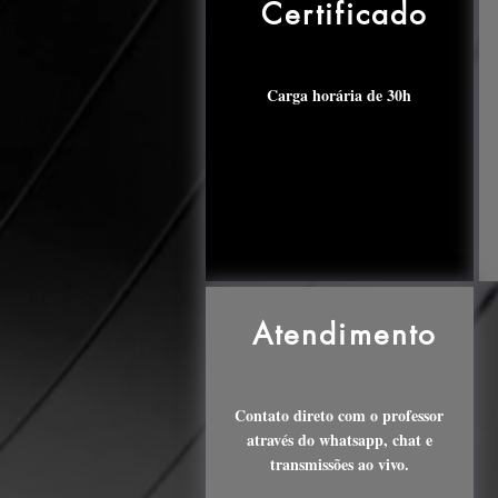
Certificado
Carga horária de 30h
Atendimento
Contato direto com o professor
através do whatsapp, chat e
transmissões ao vivo.