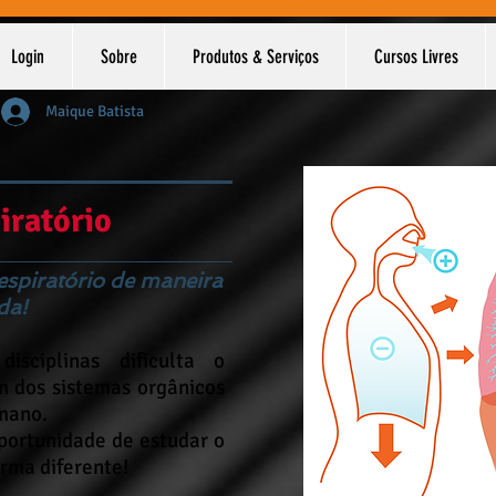
Login
Sobre
Produtos & Serviços
Cursos Livres
Maique Batista
iratório
espiratório de maneira
da!
sciplinas dificulta o
 dos sistemas orgânicos
umano.
oportunidade de estudar o
orma diferente!