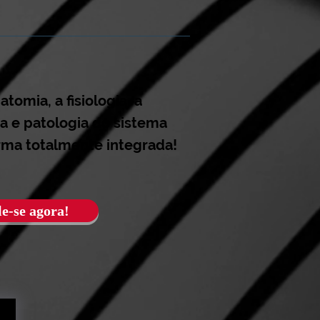
tomia, a fisiologia, a
ia e patologia do sistema
orma totalmente integrada!
e-se agora!